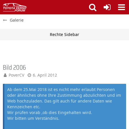
Galerie
Bild 2006
PoverCV
6. April 2012
Ab dem 25.Mai 2018 ist es nicht mehr erlaubt Personen
oder ähnliches ohne Ihre Zustimmung abzulichten und im
Web hochzuladen. Das gilt auch für andere Daten wie
Kennzeichen etc.
Wir prüfen vorab ,ob dies Eingehalten wird.
Wir bitten um Verständnis.