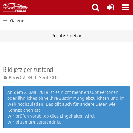
Galerie
Bild jetziger zustand
PoverCV
4. April 2012
Ab dem 25.Mai 2018 ist es nicht mehr erlaubt Personen
oder ähnliches ohne Ihre Zustimmung abzulichten und im
Web hochzuladen. Das gilt auch für andere Daten wie
Kennzeichen etc.
Wir prüfen vorab ,ob dies Eingehalten wird.
Wir bitten um Verständnis.