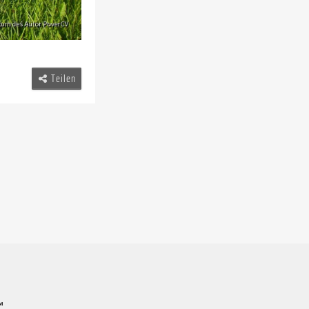
Teilen
™