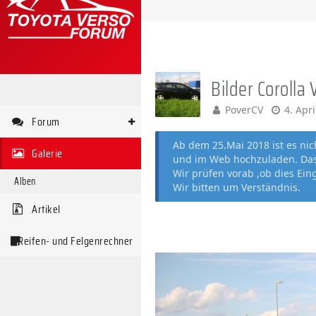
Bilder Corolla 
PoverCV
4. Apr
Forum
Ab dem 25.Mai 2018 ist es ni
Galerie
und im Web hochzuladen. Das 
Wir prüfen vorab ,ob dies Ein
Alben
Wir bitten um Verständnis.
Artikel
Reifen- und Felgenrechner