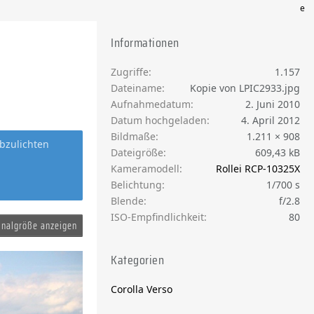
e
Informationen
Zugriffe
1.157
Dateiname
Kopie von LPIC2933.jpg
Aufnahmedatum
2. Juni 2010
Datum hochgeladen
4. April 2012
Bildmaße
1.211 × 908
bzulichten
Dateigröße
609,43 kB
Kameramodell
Rollei RCP-10325X
Belichtung
1/700 s
Blende
f/2.8
ISO-Empfindlichkeit
80
inalgröße anzeigen
Kategorien
Corolla Verso