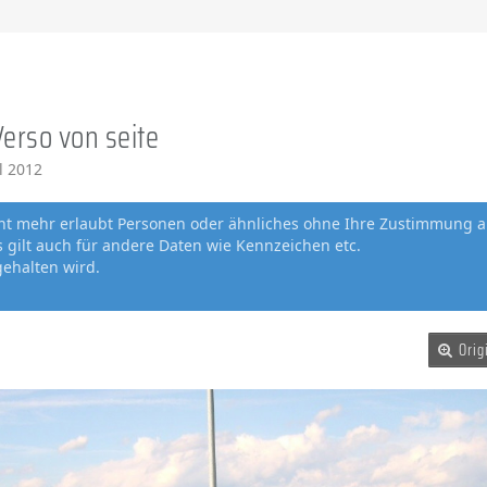
Verso von seite
il 2012
cht mehr erlaubt Personen oder ähnliches ohne Ihre Zustimmung a
gilt auch für andere Daten wie Kennzeichen etc.
gehalten wird.
Orig