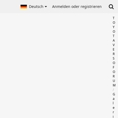
Deutsch
Anmelden oder registrieren
T
O
Y
O
T
A
V
E
R
S
O
F
O
R
U
M
G
a
l
e
r
i