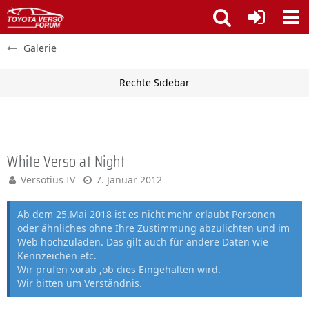
Galerie
White Verso at Night
Versotius IV
7. Januar 2012
Ab dem 25.Mai 2018 ist es nicht mehr erlaubt Personen
oder ähnliches ohne Ihre Zustimmung abzulichten und im
Web hochzuladen. Das gilt auch für andere Daten wie
Kennzeichen etc.
Wir prüfen vorab ,ob dies Eingehalten wird.
Wir bitten um Verständnis.