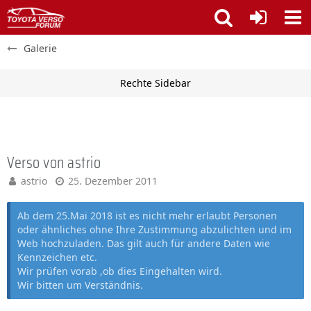
Galerie
Verso von astrio
astrio
25. Dezember 2011
Ab dem 25.Mai 2018 ist es nicht mehr erlaubt Personen
oder ähnliches ohne Ihre Zustimmung abzulichten und im
Web hochzuladen. Das gilt auch für andere Daten wie
Kennzeichen etc.
Wir prüfen vorab ,ob dies Eingehalten wird.
Wir bitten um Verständnis.