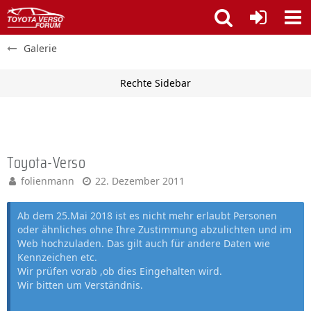
Galerie
Toyota-Verso
folienmann
22. Dezember 2011
Ab dem 25.Mai 2018 ist es nicht mehr erlaubt Personen
oder ähnliches ohne Ihre Zustimmung abzulichten und im
Web hochzuladen. Das gilt auch für andere Daten wie
Kennzeichen etc.
Wir prüfen vorab ,ob dies Eingehalten wird.
Wir bitten um Verständnis.