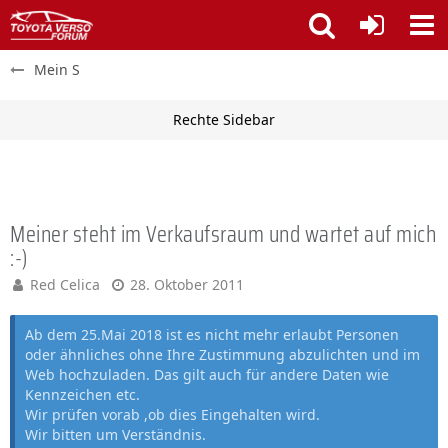
Mein S
Meiner steht im Verkaufsraum und wartet auf mich
:-)
Red Celica
28. Oktober 2011
Ab dem 25.Mai 2018 ist es nicht mehr erlaubt Personen
oder ähnliches ohne Ihre Zustimmung abzulichten und im
Web hochzuladen. Das gilt auch für andere Daten wie
Kennzeichen etc.
Wir prüfen vorab ,ob dies Eingehalten wird.
Wir bitten um Verständnis.