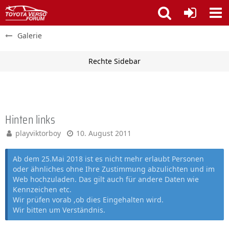
Galerie
Hinten links
playviktorboy
10. August 2011
Ab dem 25.Mai 2018 ist es nicht mehr erlaubt Personen
oder ähnliches ohne Ihre Zustimmung abzulichten und im
Web hochzuladen. Das gilt auch für andere Daten wie
Kennzeichen etc.
Wir prüfen vorab ,ob dies Eingehalten wird.
Wir bitten um Verständnis.