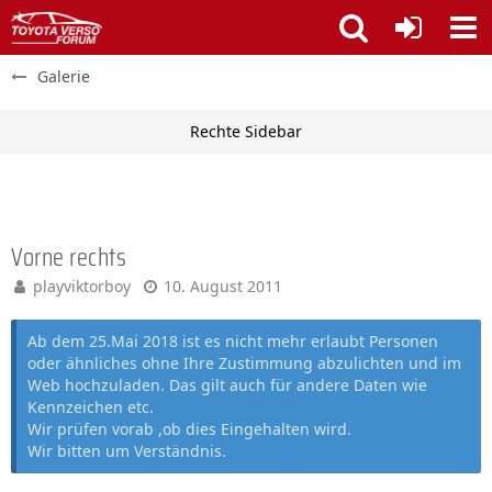
Galerie
Vorne rechts
playviktorboy
10. August 2011
Ab dem 25.Mai 2018 ist es nicht mehr erlaubt Personen
oder ähnliches ohne Ihre Zustimmung abzulichten und im
Web hochzuladen. Das gilt auch für andere Daten wie
Kennzeichen etc.
Wir prüfen vorab ,ob dies Eingehalten wird.
Wir bitten um Verständnis.