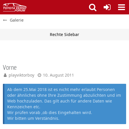
Galerie
Vorne
playviktorboy
10. August 2011
Ab dem 25.Mai 2018 ist es nicht mehr erlaubt Personen
oder ähnliches ohne Ihre Zustimmung abzulichten und im
Web hochzuladen. Das gilt auch für andere Daten wie
Kennzeichen etc.
Wir prüfen vorab ,ob dies Eingehalten wird.
Wir bitten um Verständnis.