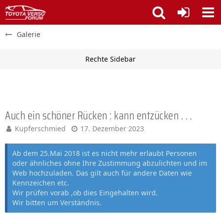
Galerie
Auch ein schöner Rücken : kann entzücken . . .
Kupferschmied
17. Dezember 2023
Ab dem 25.Mai 2018 ist es nicht mehr erlaubt Personen
oder ähnliches ohne Ihre Zustimmung abzulichten und im
Web hochzuladen. Das gilt auch für andere Daten wie
Kennzeichen etc.
Wir prüfen vorab ,ob dies Eingehalten wird.
Wir bitten um Verständnis.