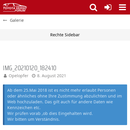
Galerie
IMG_20210120_182410
Opelopfer
8. August 2021
Ab dem 25.Mai 2018 ist es nicht mehr erlaubt Personen
oder ähnliches ohne Ihre Zustimmung abzulichten und im
Web hochzuladen. Das gilt auch für andere Daten wie
Kennzeichen etc.
Wir prüfen vorab ,ob dies Eingehalten wird.
Wir bitten um Verständnis.