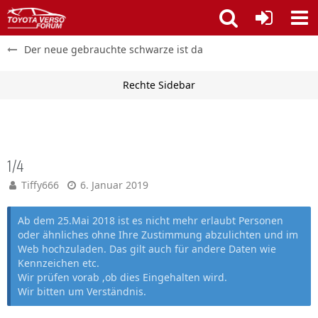
Der neue gebrauchte schwarze ist da
1/4
Tiffy666
6. Januar 2019
Ab dem 25.Mai 2018 ist es nicht mehr erlaubt Personen
oder ähnliches ohne Ihre Zustimmung abzulichten und im
Web hochzuladen. Das gilt auch für andere Daten wie
Kennzeichen etc.
Wir prüfen vorab ,ob dies Eingehalten wird.
Wir bitten um Verständnis.