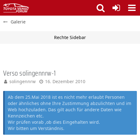
Galerie
Verso solingennrw-1
solingennrw
16. Dezember 2010
Ab dem 25.Mai 2018 ist es nicht mehr erlaubt Personen
oder ähnliches ohne Ihre Zustimmung abzulichten und im
Web hochzuladen. Das gilt auch für andere Daten wie
Kennzeichen etc.
Wir prüfen vorab ,ob dies Eingehalten wird.
Wir bitten um Verständnis.