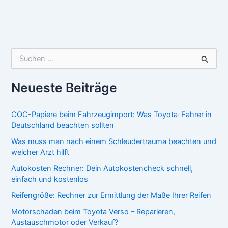
S
u
c
h
Neueste Beiträge
e
n
n
COC-Papiere beim Fahrzeugimport: Was Toyota-Fahrer in
a
Deutschland beachten sollten
c
Was muss man nach einem Schleudertrauma beachten und
h
welcher Arzt hilft
:
Autokosten Rechner: Dein Autokostencheck schnell,
einfach und kostenlos
Reifengröße: Rechner zur Ermittlung der Maße Ihrer Reifen
Motorschaden beim Toyota Verso – Reparieren,
Austauschmotor oder Verkauf?